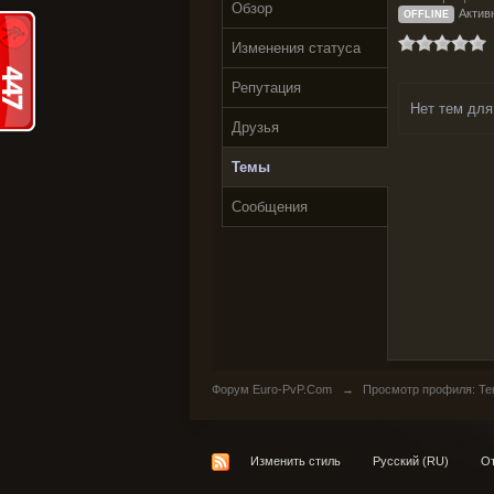
Обзор
Актив
OFFLINE
Изменения статуса
Репутация
Нет тем для
Друзья
Темы
Сообщения
Форум Euro-PvP.Com
→
Просмотр профиля: Тем
Изменить стиль
Русский (RU)
От