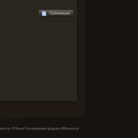
Публикации
are by IP.Board
Русификация форума IBResource