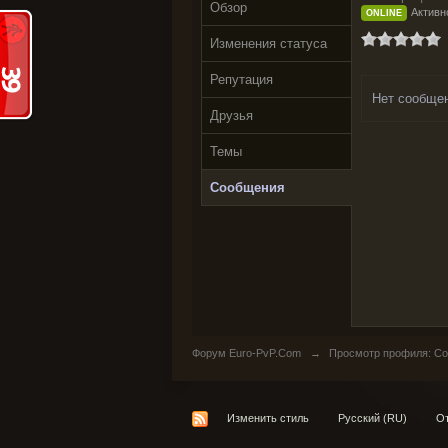
Обзор
Активн
ONLINE
Изменения статуса
Репутация
Нет сообще
Друзья
Темы
Сообщения
Форум Euro-PvP.Com
→
Просмотр профиля: Со
Изменить стиль
Русский (RU)
От