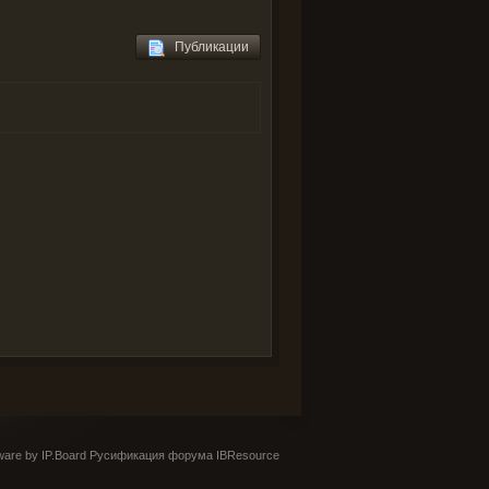
Публикации
are by IP.Board
Русификация форума IBResource