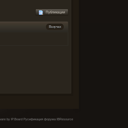
Публикации
Получил
are by IP.Board
Русификация форума IBResource