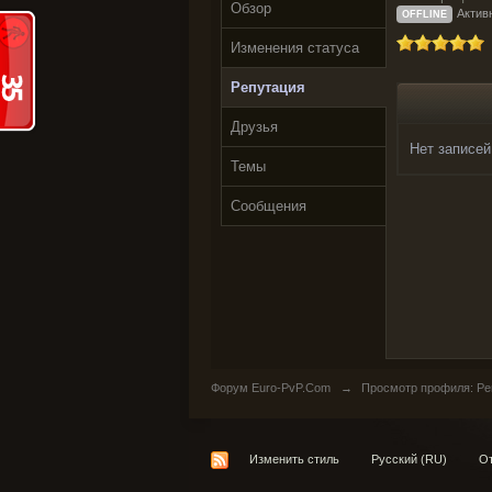
Обзор
Активн
OFFLINE
Изменения статуса
Репутация
Друзья
Нет записей
Темы
Сообщения
Форум Euro-PvP.Com
→
Просмотр профиля: Реп
Изменить стиль
Русский (RU)
От