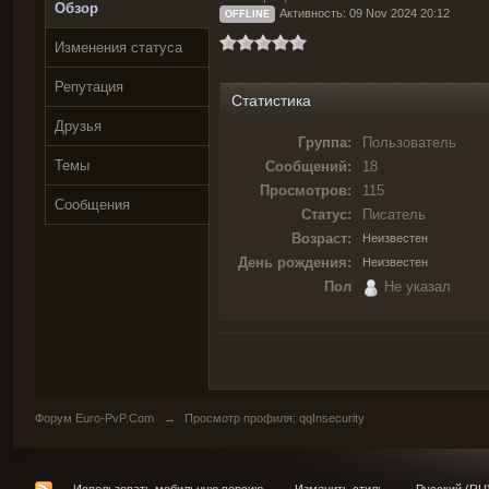
Обзор
Активность: 09 Nov 2024 20:12
OFFLINE
Изменения статуса
Репутация
Статистика
Друзья
Группа:
Пользователь
Темы
Сообщений:
18
Просмотров:
115
Сообщения
Статус:
Писатель
Возраст:
Неизвестен
День рождения:
Неизвестен
Пол
Не указал
Форум Euro-PvP.Com
→
Просмотр профиля: qqInsecurity
Использовать мобильную версию
Изменить стиль
Русский (RU