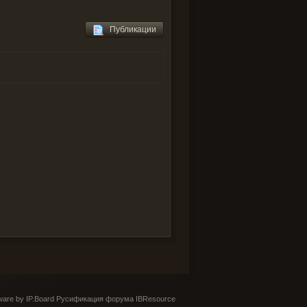
Публикации
are by IP.Board
Русификация форума IBResource