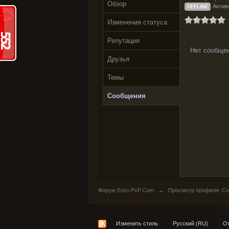
Обзор
Актив
OFFLINE
Изменения статуса
Репутация
Нет сообще
Друзья
Темы
Сообщения
Форум Euro-PvP.Com
→
Просмотр профиля: Со
Изменить стиль
Русский (RU)
От