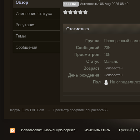
Обзор
Активность: 06 Aug 2026 08:49
OFFLINE
Изменения статуса
Репутация
Статистика
Темы
Группа:
Проверенный поль
Сообщения
Сообщений:
235
Просмотров:
108
Статус:
Маньяк
Возраст:
Неизвестен
День рождения:
Неизвестен
Пол
Не определилс
Форум Euro-PvP.Com
→
Просмотр профиля: chupacabra56
Использовать мобильную версию
Изменить стиль
Русский (RU