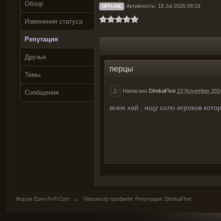
Обзор
Активность: 18 Jul 2026 09:19
OFFLINE
Изменения статуса
Репутация
Друзья
перцы
Темы
Написано
DImkaFIve
23 November 2024
Сообщения
всем хай , ищу соло игроков кото
Форум Euro-PvP.Com
→
Просмотр профиля: Репутация: DImkaFIve