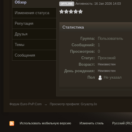
Обзор
Активность: 16 Jan 2026 14:03
OFFLINE
Изменения статуса
Репутация
Статистика
Друзья
Группа:
Пользователь
Темы
Сообщений:
1
Просмотров:
0
Сообщения
Статус:
Прохожий
Возраст:
Неизвестен
День рождения:
Неизвестен
Пол
Не указал
Форум Euro-PvP.Com
→
Просмотр профиля: GryaznyJo
Использовать мобильную версию
Изменить стиль
Русский (RU