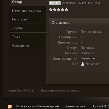
Обзор
Активность: 16 Jan 2026 14:03
OFFLINE
Изменения статуса
Репутация
Статистика
Друзья
Группа:
Пользователь
Темы
Сообщений:
1
Просмотров:
0
Сообщения
Статус:
Прохожий
Возраст:
Неизвестен
День рождения:
Неизвестен
Пол
Не указал
Форум Euro-PvP.Com
→
Просмотр профиля: GryaznyJo
Использовать мобильную версию
Изменить стиль
Русский (RU