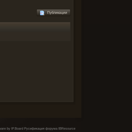
Публикации
are by IP.Board
Русификация форума IBResource