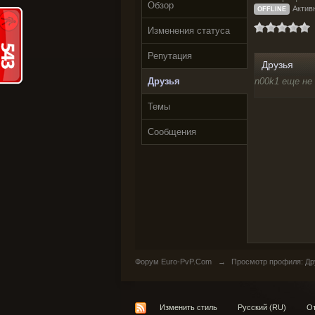
Обзор
Активн
OFFLINE
Изменения статуса
Репутация
Друзья
Друзья
n00k1 еще не
Темы
Сообщения
Форум Euro-PvP.Com
→
Просмотр профиля: Дру
Изменить стиль
Русский (RU)
От