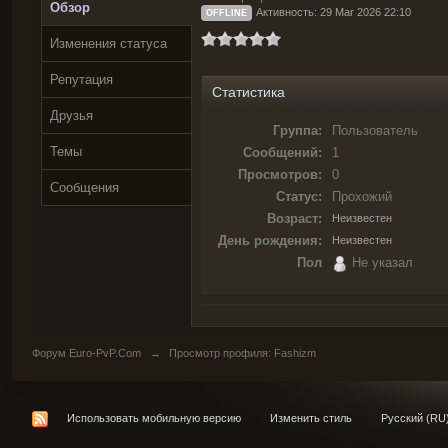
Обзор
Активность: 29 Mar 2026 22:10
OFFLINE
Изменения статуса
Репутация
Статистика
Друзья
Группа:
Пользователь
Темы
Сообщений:
1
Просмотров:
0
Сообщения
Статус:
Прохожий
Возраст:
Неизвестен
День рождения:
Неизвестен
Пол
Не указал
Форум Euro-PvP.Com
→
Просмотр профиля: Fashizm
Использовать мобильную версию
Изменить стиль
Русский (RU