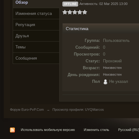
Обзор
Активность: 02 Mar 2025 13:00
OFFLINE
Изменения статуса
Репутация
Статистика
Друзья
Группа:
Пользователь
Темы
Сообщений:
0
Просмотров:
0
Сообщения
Статус:
Прохожий
Возраст:
Неизвестен
День рождения:
Неизвестен
Пол
Не указал
Форум Euro-PvP.Com
→
Просмотр профиля: UYQMarcos
Использовать мобильную версию
Изменить стиль
Русский (RU