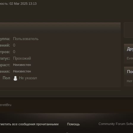
ность: 02 Mar 2025 13:13
уппа:
Пользователь
ений:
0
Др
тров:
0
татус:
Прохожий
Eve
раст:
Неизвестен
ения:
По
Неизвестен
Пол
Не указал
Нет
rettBru
Community Forum Softw
метить все сообщения прочитанными
Помощь