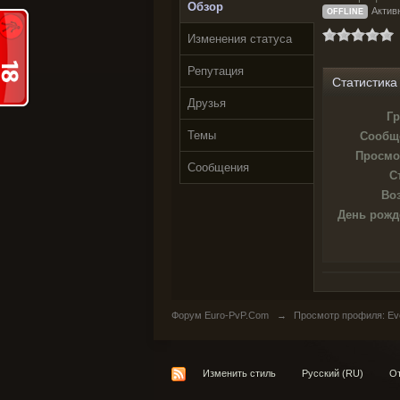
Обзор
Актив
OFFLINE
Изменения статуса
Репутация
Статистика
Друзья
Гр
Темы
Сообщ
Просмо
Сообщения
С
Воз
День рожд
Форум Euro-PvP.Com
→
Просмотр профиля: Eve
Изменить стиль
Русский (RU)
От