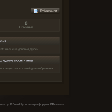
Публикации
0
Обычный
узья
rettBru еще не добавил друзей
следние посетители
 последних посетителей для отображения
are by IP.Board
Русификация форума IBResource