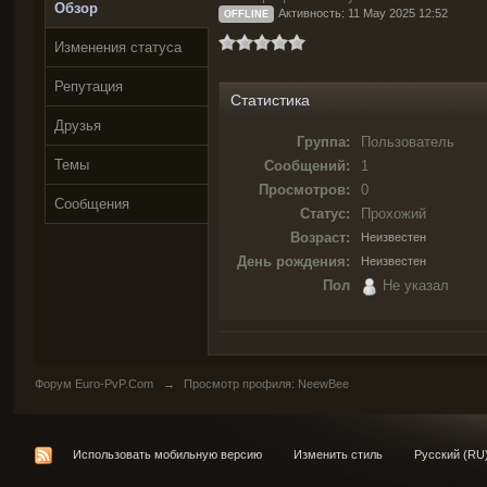
Обзор
Активность: 11 May 2025 12:52
OFFLINE
Изменения статуса
Репутация
Статистика
Друзья
Группа:
Пользователь
Темы
Сообщений:
1
Просмотров:
0
Сообщения
Статус:
Прохожий
Возраст:
Неизвестен
День рождения:
Неизвестен
Пол
Не указал
Форум Euro-PvP.Com
→
Просмотр профиля: NeewBee
Использовать мобильную версию
Изменить стиль
Русский (RU