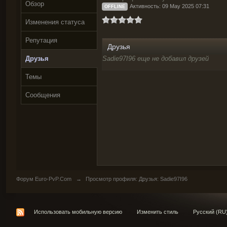
Обзор
Активность: 09 May 2025 07:31
OFFLINE
Изменения статуса
Репутация
Друзья
Друзья
Sadie97I96 еще не добавил друзей
Темы
Сообщения
Форум Euro-PvP.Com
→
Просмотр профиля: Друзья: Sadie97I96
Использовать мобильную версию
Изменить стиль
Русский (RU