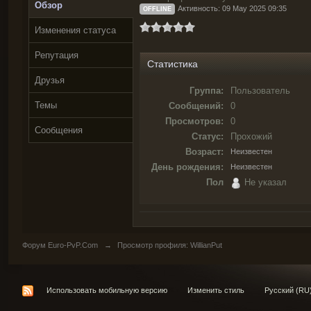
Обзор
Активность: 09 May 2025 09:35
OFFLINE
Изменения статуса
Репутация
Статистика
Друзья
Группа:
Пользователь
Темы
Сообщений:
0
Просмотров:
0
Сообщения
Статус:
Прохожий
Возраст:
Неизвестен
День рождения:
Неизвестен
Пол
Не указал
Форум Euro-PvP.Com
→
Просмотр профиля: WillianPut
Использовать мобильную версию
Изменить стиль
Русский (RU