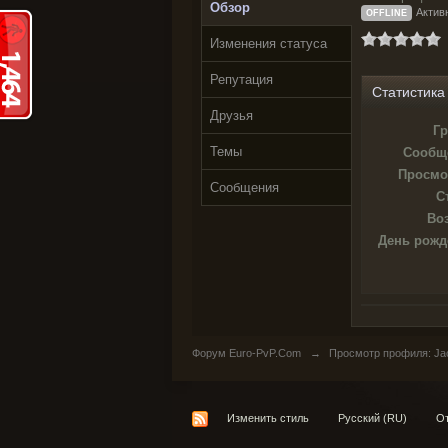
Обзор
Актив
OFFLINE
Изменения статуса
Репутация
Статистика
Друзья
Гр
Темы
Сообщ
Просмо
Сообщения
С
Воз
День рожд
Форум Euro-PvP.Com
→
Просмотр профиля: Ja
Изменить стиль
Русский (RU)
От