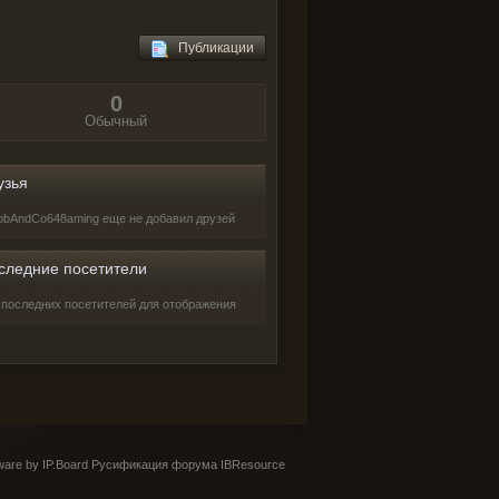
Публикации
0
Обычный
узья
obAndCo648aming еще не добавил друзей
следние посетители
 последних посетителей для отображения
are by IP.Board
Русификация форума IBResource