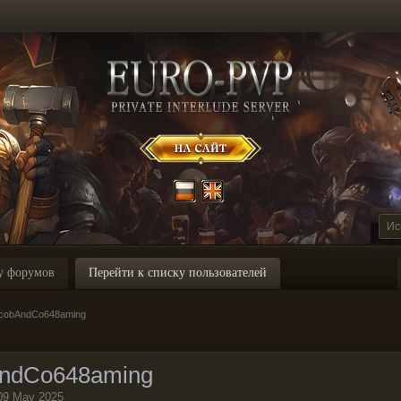
у форумов
Перейти к списку пользователей
acobAndCo648aming
ndCo648aming
09 May 2025