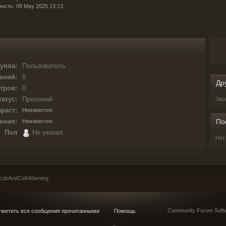
ность: 09 May 2025 13:13
уппа:
Пользователь
ений:
0
Др
тров:
0
татус:
Прохожий
Jac
раст:
Неизвестен
ения:
По
Неизвестен
Пол
Не указал
Нет
cobAndCo648aming
Community Forum Softw
метить все сообщения прочитанными
Помощь