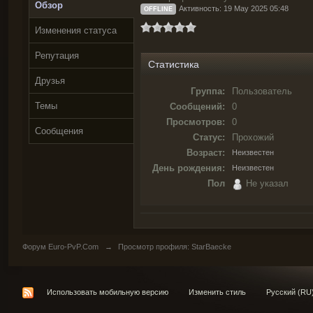
Обзор
Активность: 19 May 2025 05:48
OFFLINE
Изменения статуса
Репутация
Статистика
Друзья
Группа:
Пользователь
Темы
Сообщений:
0
Просмотров:
0
Сообщения
Статус:
Прохожий
Возраст:
Неизвестен
День рождения:
Неизвестен
Пол
Не указал
Форум Euro-PvP.Com
→
Просмотр профиля: StarBaecke
Использовать мобильную версию
Изменить стиль
Русский (RU