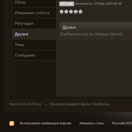
Обзор
Активность: 19 May 2025 05:48
OFFLINE
Изменения статуса
Репутация
Друзья
Друзья
StarBaecke еще не добавил друзей
Темы
Сообщения
Форум Euro-PvP.Com
→
Просмотр профиля: Друзья: StarBaecke
Использовать мобильную версию
Изменить стиль
Русский (RU