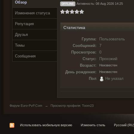
Обзор
Активность: 08 Aug 2026 14:25
OFFLINE
Изменения статуса
Репутация
Статистика
Друзья
Группа:
Пользователь
Темы
Сообщений:
7
Просмотров:
0
Сообщения
Статус:
Прохожий
Возраст:
Неизвестен
День рождения:
Неизвестен
Пол
Не указал
Форум Euro-PvP.Com
→
Просмотр профиля: Toom23
Использовать мобильную версию
Изменить стиль
Русский (RU