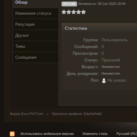
Обзор
Активность: 09 Jun 2025 19:44
OFFLINE
Изменения статуса
Репутация
Статистика
Друзья
Группа:
Пользователь
Темы
Сообщений:
0
Просмотров:
0
Сообщения
Статус:
Прохожий
Возраст:
Неизвестен
День рождения:
Неизвестен
Пол
Не указал
Форум Euro-PvP.Com
→
Просмотр профиля: EdythePob5
Использовать мобильную версию
Изменить стиль
Русский (RU