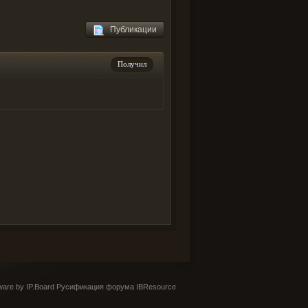
Публикации
Получил
are by IP.Board
Русификация форума IBResource