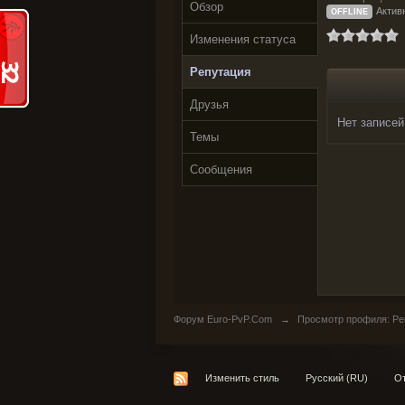
Обзор
Активн
OFFLINE
Изменения статуса
Репутация
Друзья
Нет записей
Темы
Сообщения
Форум Euro-PvP.Com
→
Просмотр профиля: Репу
Изменить стиль
Русский (RU)
От