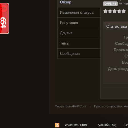
Обзор
Активн
OFFLINE
Изменения статуса
Репутация
Статистика
Друзья
Гр
Темы
Сообщ
Просмо
Сообщения
С
Воз
День рожд
Форум Euro-PvP.Com
→
Просмотр профиля: A
Изменить стиль
Русский (RU)
От