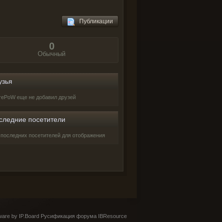
Публикации
0
Обычный
узья
rePoW еще не добавил друзей
следние посетители
 последних посетителей для отображения
are by IP.Board
Русификация форума IBResource