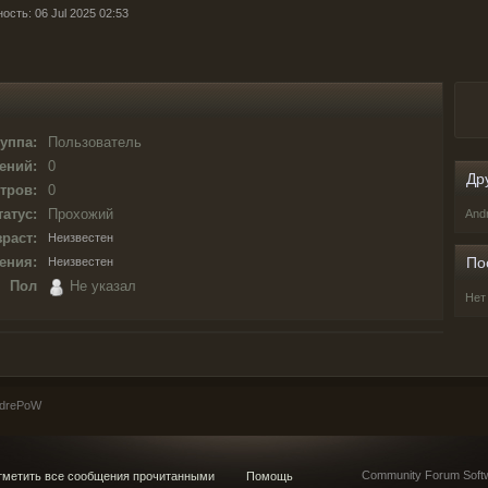
ость: 06 Jul 2025 02:53
уппа:
Пользователь
ений:
0
Др
тров:
0
татус:
Прохожий
And
раст:
Неизвестен
ения:
По
Неизвестен
Пол
Не указал
Нет
ndrePoW
Community Forum Softw
метить все сообщения прочитанными
Помощь