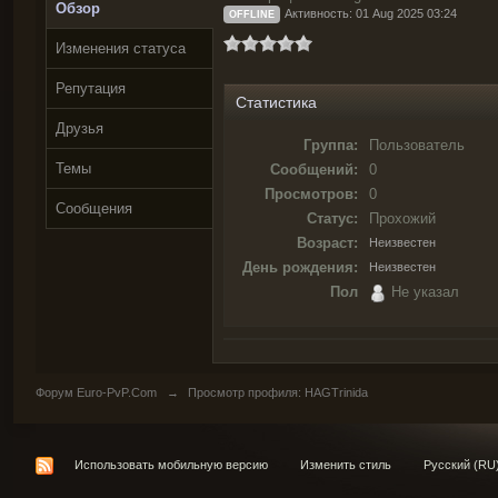
Обзор
Активность: 01 Aug 2025 03:24
OFFLINE
Изменения статуса
Репутация
Статистика
Друзья
Группа:
Пользователь
Темы
Сообщений:
0
Просмотров:
0
Сообщения
Статус:
Прохожий
Возраст:
Неизвестен
День рождения:
Неизвестен
Пол
Не указал
Форум Euro-PvP.Com
→
Просмотр профиля: HAGTrinida
Использовать мобильную версию
Изменить стиль
Русский (RU