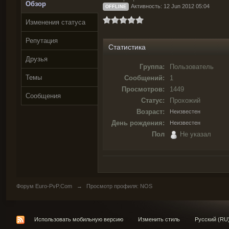
Обзор
Активность: 12 Jun 2012 05:04
OFFLINE
Изменения статуса
Репутация
Статистика
Друзья
Группа:
Пользователь
Темы
Сообщений:
1
Просмотров:
1449
Сообщения
Статус:
Прохожий
Возраст:
Неизвестен
День рождения:
Неизвестен
Пол
Не указал
Форум Euro-PvP.Com
→
Просмотр профиля: NOS
Использовать мобильную версию
Изменить стиль
Русский (RU