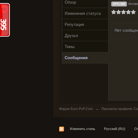
Обзор
Активн
OFFLINE
Изменения статуса
Репутация
Нет сообще
Друзья
Темы
Сообщения
Форум Euro-PvP.Com
→
Просмотр профиля: Со
Изменить стиль
Русский (RU)
От