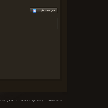
Публикации
are by IP.Board
Русификация форума IBResource