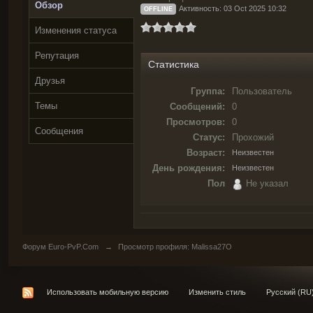
Обзор
Активность: 03 Oct 2025 10:32
OFFLINE
Изменения статуса
Репутация
Статистика
Друзья
Группа:
Пользователь
Темы
Сообщений:
0
Просмотров:
0
Сообщения
Статус:
Прохожий
Возраст:
Неизвестен
День рождения:
Неизвестен
Пол
Не указал
Форум Euro-PvP.Com
→
Просмотр профиля: Malissa27O
Использовать мобильную версию
Изменить стиль
Русский (RU