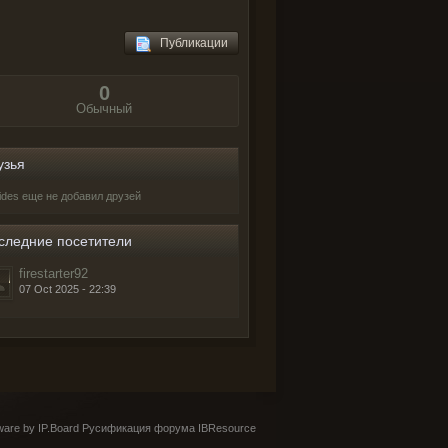
Публикации
0
Обычный
узья
eides еще не добавил друзей
следние посетители
firestarter92
07 Oct 2025 - 22:39
are by IP.Board
Русификация форума IBResource