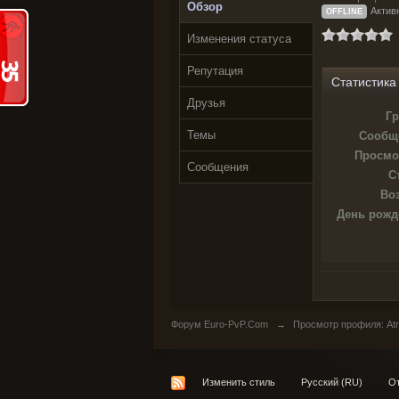
Обзор
Активн
OFFLINE
Изменения статуса
Репутация
Статистика
Друзья
Гр
Темы
Сообщ
Просмо
Сообщения
С
Воз
День рожд
Форум Euro-PvP.Com
→
Просмотр профиля: Atr
Изменить стиль
Русский (RU)
От