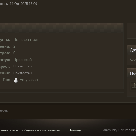
ость: 14 Oct 2025 16:00
уппа:
Пользователь
ений:
2
Др
тров:
0
татус:
Прохожий
Atr
раст:
Неизвестен
ения:
По
Неизвестен
Пол
Не указал
eides
Community Forum Softw
метить все сообщения прочитанными
Помощь