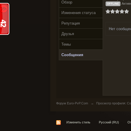
Обзор
Активн
OFFLINE
Изменения статуса
Репутация
Нет сообще
Друзья
Темы
Сообщения
Форум Euro-PvP.Com
→
Просмотр профиля: Соо
Изменить стиль
Русский (RU)
От