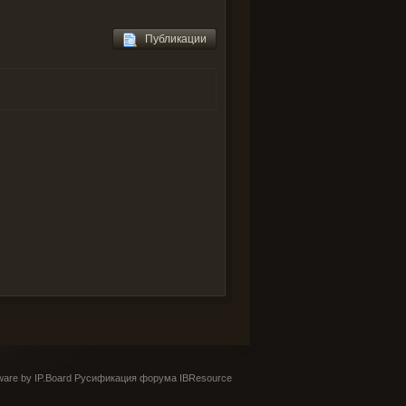
Публикации
are by IP.Board
Русификация форума IBResource