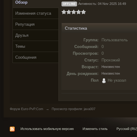
Обзор
Активность: 04 Nov 2025 16:49
OFFLINE
Изменения статуса
Репутация
Статистика
Друзья
Группа:
Пользователь
Темы
Сообщений:
0
Просмотров:
0
Сообщения
Статус:
Прохожий
Возраст:
Неизвестен
День рождения:
Неизвестен
Пол
Не указал
Форум Euro-PvP.Com
→
Просмотр профиля: java007
Использовать мобильную версию
Изменить стиль
Русский (RU