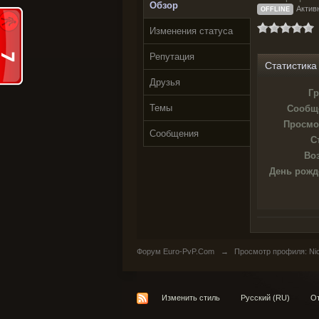
Обзор
Актив
OFFLINE
Изменения статуса
Репутация
Статистика
Друзья
Гр
Темы
Сообщ
Просмо
Сообщения
С
Воз
День рожд
Форум Euro-PvP.Com
→
Просмотр профиля: Nic
Изменить стиль
Русский (RU)
От