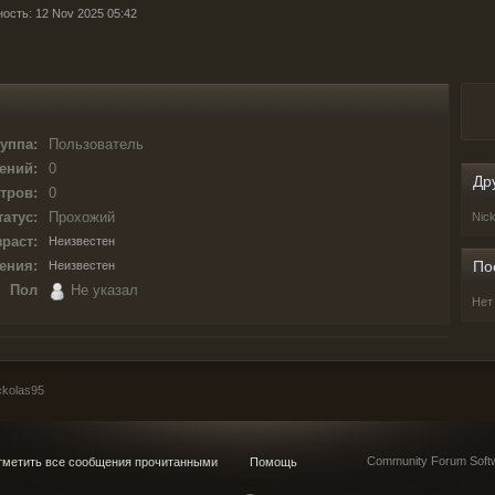
ность: 12 Nov 2025 05:42
уппа:
Пользователь
ений:
0
Др
тров:
0
татус:
Прохожий
Nic
раст:
Неизвестен
ения:
По
Неизвестен
Пол
Не указал
Нет
kolas95
Community Forum Softw
метить все сообщения прочитанными
Помощь