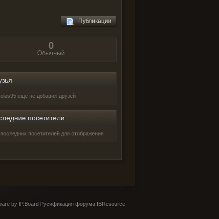
Публикации
0
Обычный
узья
kolas95 еще не добавил друзей
следние посетители
 последних посетителей для отображения
are by IP.Board
Русификация форума IBResource