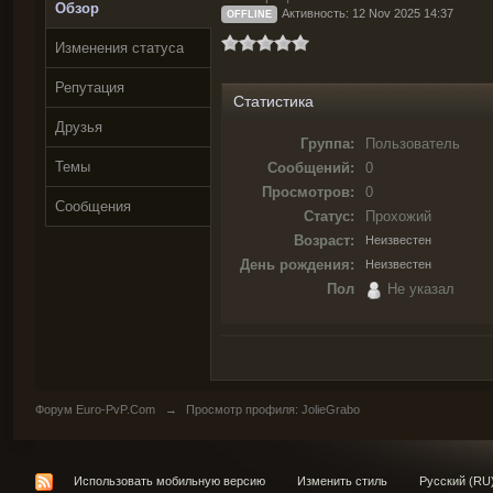
Обзор
Активность: 12 Nov 2025 14:37
OFFLINE
Изменения статуса
Репутация
Статистика
Друзья
Группа:
Пользователь
Темы
Сообщений:
0
Просмотров:
0
Сообщения
Статус:
Прохожий
Возраст:
Неизвестен
День рождения:
Неизвестен
Пол
Не указал
Форум Euro-PvP.Com
→
Просмотр профиля: JolieGrabo
Использовать мобильную версию
Изменить стиль
Русский (RU