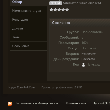
Обзор
Активность: 23 Dec 2012 12:51
OFFLINE
Изменения статуса
Репутация
Статистика
Друзья
Группа:
Пользователь
Темы
Сообщений:
5
Просмотров:
1624
Сообщения
Статус:
Прохожий
Возраст:
Неизвестен
День рождения:
Неизвестен
Пол
Не указал
Форум Euro-PvP.Com
→
Просмотр профиля: макс123456
Использовать мобильную версию
Изменить стиль
Русский (RU