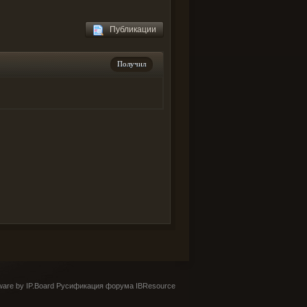
Публикации
Получил
are by IP.Board
Русификация форума IBResource