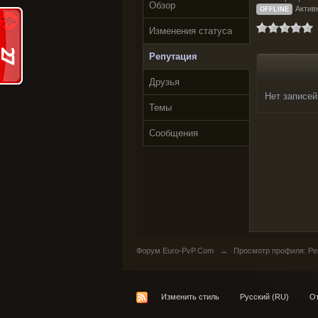
Обзор
Актив
OFFLINE
Изменения статуса
Репутация
Друзья
Нет записей
Темы
Сообщения
Форум Euro-PvP.Com
→
Просмотр профиля: Реп
Изменить стиль
Русский (RU)
От