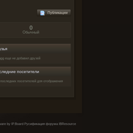
Публикации
0
Обычный
узья
ggg еще не добавил друзей
следние посетители
 последних посетителей для отображения
are by IP.Board
Русификация форума IBResource