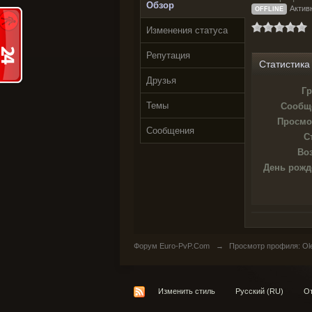
Обзор
Активн
OFFLINE
Изменения статуса
Репутация
Статистика
Друзья
Гр
Темы
Сообщ
Просмо
Сообщения
С
Воз
День рожд
Форум Euro-PvP.Com
→
Просмотр профиля: Ol
Изменить стиль
Русский (RU)
От