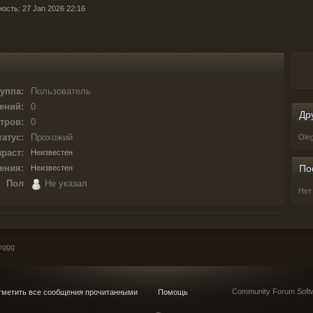
ость: 27 Jan 2026 22:16
уппа:
Пользователь
ений:
0
Др
тров:
0
татус:
Прохожий
Ole
раст:
Неизвестен
ения:
По
Неизвестен
Пол
Не указал
Нет
eggg
Community Forum Softw
метить все сообщения прочитанными
Помощь