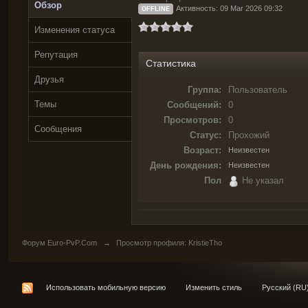
Обзор
Активность: 09 Mar 2026 09:32
OFFLINE
Изменения статуса
Репутация
Статистика
Друзья
Группа:
Пользователь
Темы
Сообщений:
0
Просмотров:
0
Сообщения
Статус:
Прохожий
Возраст:
Неизвестен
День рождения:
Неизвестен
Пол
Не указал
Форум Euro-PvP.Com
→
Просмотр профиля: KristieTho
Использовать мобильную версию
Изменить стиль
Русский (RU