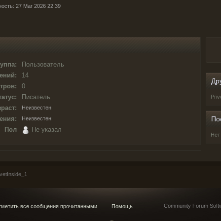
ность: 27 Mar 2026 22:39
уппа:
Пользователь
ений:
14
Др
тров:
0
татус:
Писатель
Pri
раст:
Неизвестен
ения:
По
Неизвестен
Пол
Не указал
Нет
etInside_1
Community Forum Softw
метить все сообщения прочитанными
Помощь