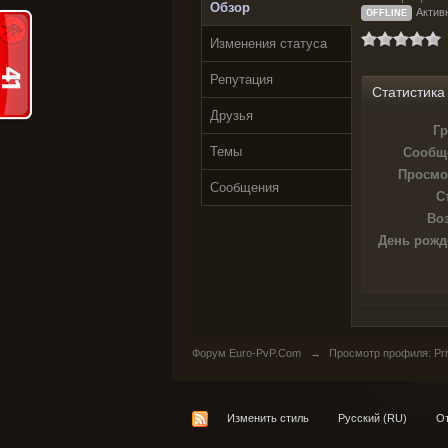
Обзор
Актив
OFFLINE
Изменения статуса
Репутация
Статистика
Друзья
Гр
Темы
Сообщ
Просмо
Сообщения
С
Воз
День рожд
Форум Euro-PvP.Com
→
Просмотр профиля: Priv
Изменить стиль
Русский (RU)
От