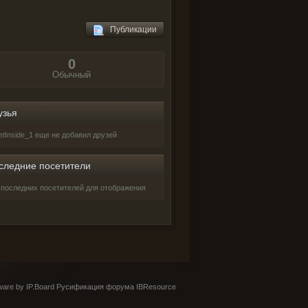
Публикации
0
Обычный
узья
vetInside_1 еще не добавил друзей
следние посетители
 последних посетителей для отображения
are by IP.Board
Русификация форума IBResource