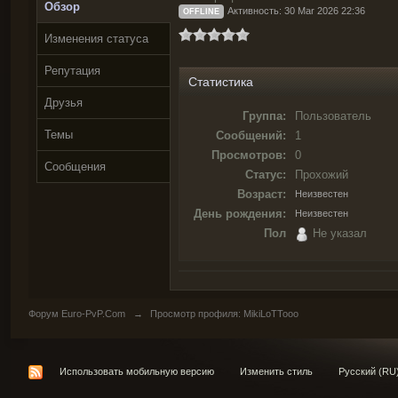
Обзор
Активность: 30 Mar 2026 22:36
OFFLINE
Изменения статуса
Репутация
Статистика
Друзья
Группа:
Пользователь
Темы
Сообщений:
1
Просмотров:
0
Сообщения
Статус:
Прохожий
Возраст:
Неизвестен
День рождения:
Неизвестен
Пол
Не указал
Форум Euro-PvP.Com
→
Просмотр профиля: MikiLoTTooo
Использовать мобильную версию
Изменить стиль
Русский (RU