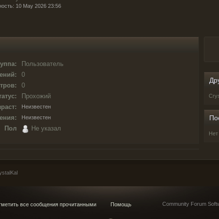
ность: 10 May 2026 23:56
уппа:
Пользователь
ений:
0
Др
тров:
0
татус:
Прохожий
Cry
раст:
Неизвестен
ения:
По
Неизвестен
Пол
Не указал
Нет
stalKal
Community Forum Softw
метить все сообщения прочитанными
Помощь