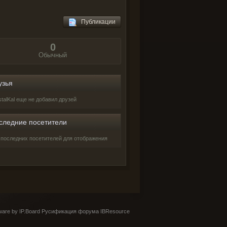
Публикации
0
Обычный
узья
stalKal еще не добавил друзей
следние посетители
 последних посетителей для отображения
are by IP.Board
Русификация форума IBResource