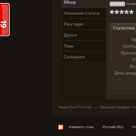
Обзор
Актив
OFFLINE
Изменения статуса
Репутация
Статистика
Друзья
Гр
Темы
Сообщ
Просмо
Сообщения
С
Воз
День рожд
Форум Euro-PvP.Com
→
Просмотр профиля: Cry
Изменить стиль
Русский (RU)
От