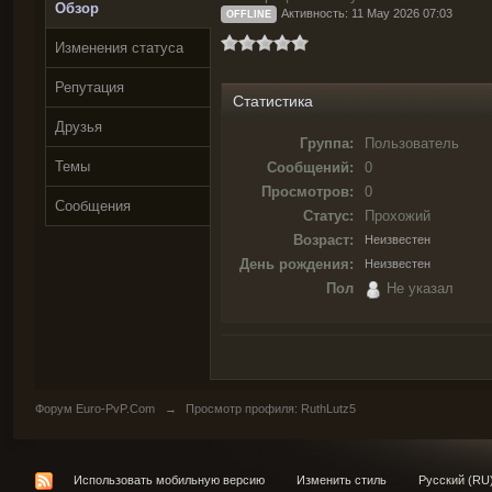
Обзор
Активность: 11 May 2026 07:03
OFFLINE
Изменения статуса
Репутация
Статистика
Друзья
Группа:
Пользователь
Темы
Сообщений:
0
Просмотров:
0
Сообщения
Статус:
Прохожий
Возраст:
Неизвестен
День рождения:
Неизвестен
Пол
Не указал
Форум Euro-PvP.Com
→
Просмотр профиля: RuthLutz5
Использовать мобильную версию
Изменить стиль
Русский (RU