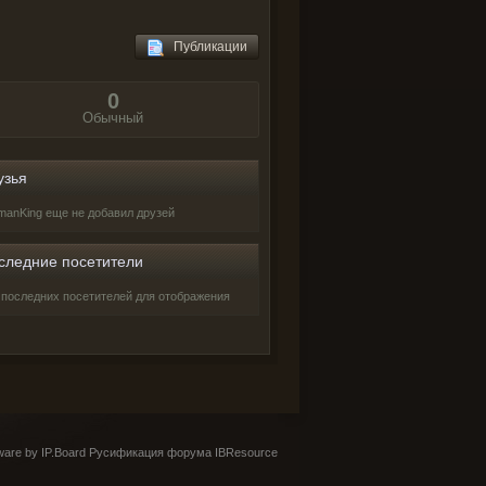
Публикации
0
Обычный
узья
manKing еще не добавил друзей
следние посетители
 последних посетителей для отображения
are by IP.Board
Русификация форума IBResource