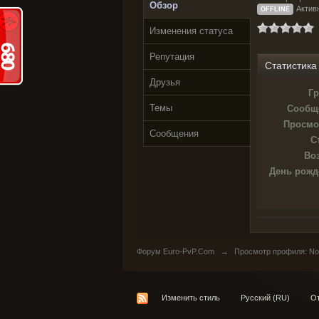
Обзор
Актив
OFFLINE
Изменения статуса
Репутация
Статистика
Друзья
Гр
Темы
Сообщ
Просмо
Сообщения
С
Воз
День рожд
Форум Euro-PvP.Com
→
Просмотр профиля: No
Изменить стиль
Русский (RU)
От