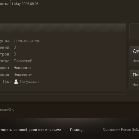
ность: 11 May 2026 09:03
уппа:
Пользователь
ений:
0
Др
тров:
0
татус:
Прохожий
Nor
раст:
Неизвестен
ения:
По
Неизвестен
Пол
Не указал
Нет
rmanKing
Community Forum Softw
метить все сообщения прочитанными
Помощь