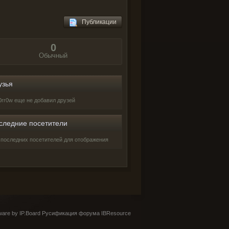
Публикации
0
Обычный
узья
0rr0w еще не добавил друзей
следние посетители
 последних посетителей для отображения
are by IP.Board
Русификация форума IBResource