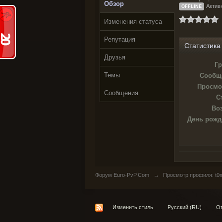
Обзор
Активн
OFFLINE
Изменения статуса
Репутация
Статистика
Друзья
Гр
Темы
Сообщ
Просмо
Сообщения
С
Воз
День рожд
Форум Euro-PvP.Com
→
Просмотр профиля: t0
Изменить стиль
Русский (RU)
От