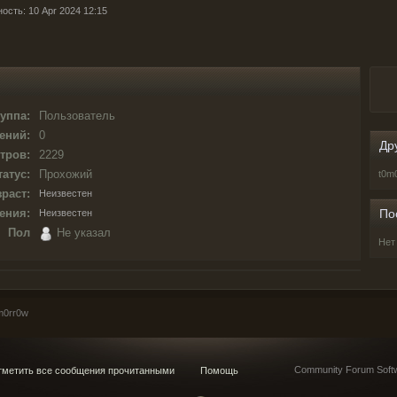
ость: 10 Apr 2024 12:15
уппа:
Пользователь
ений:
0
Др
тров:
2229
татус:
Прохожий
t0m
раст:
Неизвестен
ения:
По
Неизвестен
Пол
Не указал
Нет
m0rr0w
Community Forum Softw
метить все сообщения прочитанными
Помощь