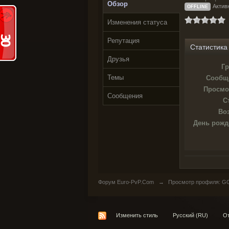
Обзор
Актив
OFFLINE
Изменения статуса
Репутация
Статистика
Друзья
Гр
Темы
Сообщ
Просмо
Сообщения
С
Воз
День рожд
Форум Euro-PvP.Com
→
Просмотр профиля: G
Изменить стиль
Русский (RU)
От