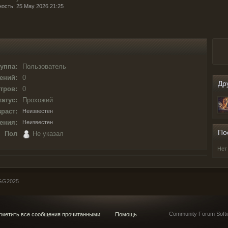
ность: 25 May 2026 21:25
уппа:
Пользователь
ений:
0
Др
тров:
0
татус:
Прохожий
раст:
Неизвестен
ения:
Неизвестен
По
Пол
Не указал
Нет
GG2025
Community Forum Softw
метить все сообщения прочитанными
Помощь