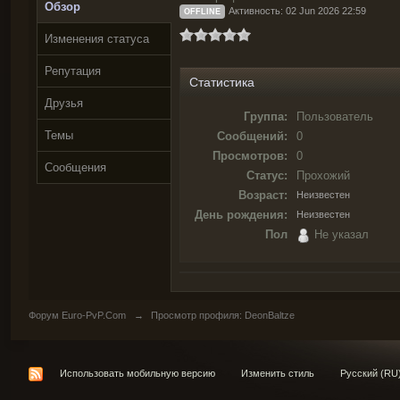
Обзор
Активность: 02 Jun 2026 22:59
OFFLINE
Изменения статуса
Репутация
Статистика
Друзья
Группа:
Пользователь
Темы
Сообщений:
0
Просмотров:
0
Сообщения
Статус:
Прохожий
Возраст:
Неизвестен
День рождения:
Неизвестен
Пол
Не указал
Форум Euro-PvP.Com
→
Просмотр профиля: DeonBaltze
Использовать мобильную версию
Изменить стиль
Русский (RU