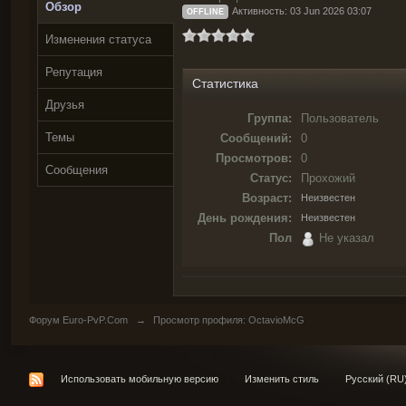
Обзор
Активность: 03 Jun 2026 03:07
OFFLINE
Изменения статуса
Репутация
Статистика
Друзья
Группа:
Пользователь
Темы
Сообщений:
0
Просмотров:
0
Сообщения
Статус:
Прохожий
Возраст:
Неизвестен
День рождения:
Неизвестен
Пол
Не указал
Форум Euro-PvP.Com
→
Просмотр профиля: OctavioMcG
Использовать мобильную версию
Изменить стиль
Русский (RU