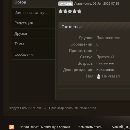
Обзор
Активность: 03 Jun 2026 07:28
OFFLINE
Изменения статуса
Репутация
Статистика
Друзья
Группа:
Пользователь
Темы
Сообщений:
0
Просмотров:
0
Сообщения
Статус:
Прохожий
Возраст:
Неизвестен
День рождения:
Неизвестен
Пол
Не указал
Форум Euro-PvP.Com
→
Просмотр профиля: NolaSchrod
Использовать мобильную версию
Изменить стиль
Русский (RU