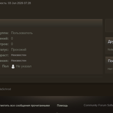
ость: 03 Jun 2026 07:28
уппа:
Пользователь
ений:
0
Др
тров:
0
татус:
Прохожий
Nol
раст:
Неизвестен
ения:
По
Неизвестен
Пол
Не указал
Нет
laSchrod
Community Forum Softw
метить все сообщения прочитанными
Помощь