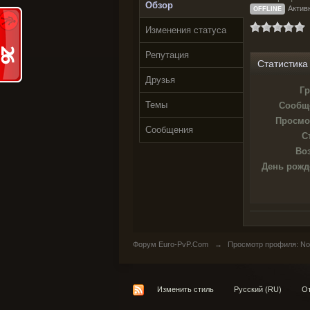
Обзор
Активн
OFFLINE
Изменения статуса
Репутация
Статистика
Друзья
Гр
Темы
Сообщ
Просмо
Сообщения
С
Воз
День рожд
Форум Euro-PvP.Com
→
Просмотр профиля: No
Изменить стиль
Русский (RU)
От