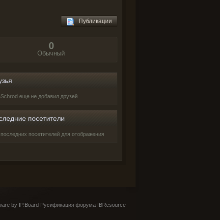
Публикации
0
Обычный
узья
aSchrod еще не добавил друзей
следние посетители
 последних посетителей для отображения
are by IP.Board
Русификация форума IBResource