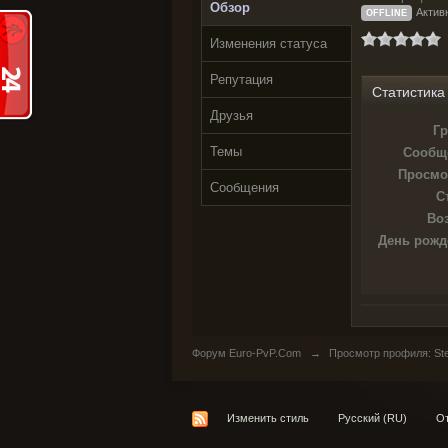
Обзор
Активн
OFFLINE
Изменения статуса
Репутация
Статистика
Друзья
Гр
Темы
Сообщ
Просмо
Сообщения
С
Воз
День рожд
Форум Euro-PvP.Com
→
Просмотр профиля: Ste
Изменить стиль
Русский (RU)
От