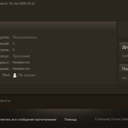
ость: 03 Jun 2026 10:12
уппа:
Пользователь
ений:
0
Др
тров:
0
татус:
Прохожий
Ste
раст:
Неизвестен
ения:
По
Неизвестен
Пол
Не указал
Нет
ffenFar
Community Forum Softw
метить все сообщения прочитанными
Помощь