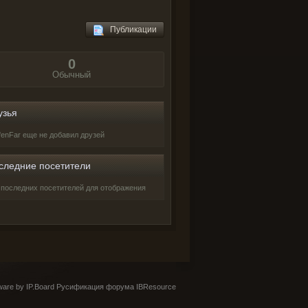
Публикации
0
Обычный
узья
ffenFar еще не добавил друзей
следние посетители
 последних посетителей для отображения
are by IP.Board
Русификация форума IBResource