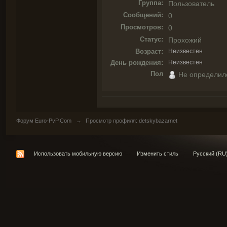
Группа:
Пользователь
Сообщений:
0
Просмотров:
0
Статус:
Прохожий
Возраст:
Неизвестен
День рождения:
Неизвестен
Пол
Не определил
Форум Euro-PvP.Com
→
Просмотр профиля: detskybazarnet
Использовать мобильную версию
Изменить стиль
Русский (RU