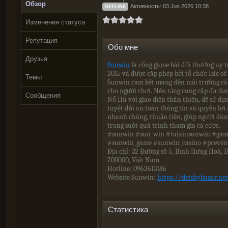
Обзор
Активность: 03 Jun 2026 10:38
OFFLINE
Изменения статуса
Репутация
Обо мне
Друзья
Sunwin
là cổng game bài đổi thưởng uy 
2015 và được cấp phép bởi tổ chức Isle 
Темы
Sunwin cam kết mang đến môi trường cá 
cho người chơi. Nền tảng cung cấp đa dạn
Сообщения
Nổ Hũ với giao diện thân thiện, dễ sử dụ
tuyệt đối an toàn thông tin và quyền lợi 
nhanh chóng, thuận tiện, giúp người dùn
trong suốt quá trình tham gia cá cược.
#sunwin #sun_win #taixiusunwin #gam
#sunwin_game #sunwin_casino #preven
Địa chỉ: 32 Đường số 5, Bình Hưng Hoà,
700000, Việt Nam
Hotline: 0962613186
Website Sunwin:
https://detskybazar.ne
Статистика