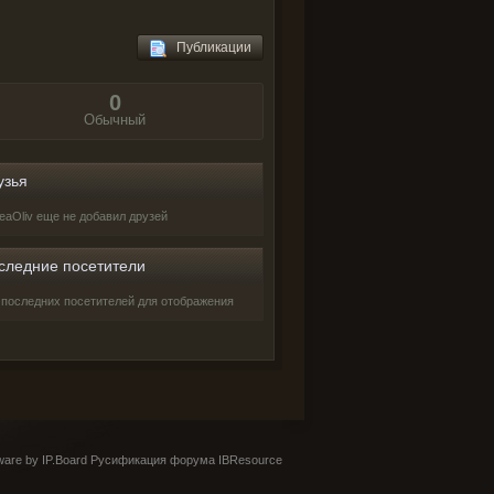
Публикации
0
Обычный
узья
neaOliv еще не добавил друзей
следние посетители
 последних посетителей для отображения
are by IP.Board
Русификация форума IBResource