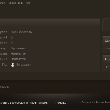
ость: 03 Jun 2026 15:08
уппа:
Пользователь
ений:
0
Др
тров:
0
татус:
Прохожий
Lin
раст:
Неизвестен
ения:
По
Неизвестен
Пол
Не указал
Нет
neaOliv
Community Forum Softw
метить все сообщения прочитанными
Помощь