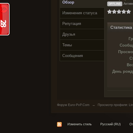
Обзор
Активн
OFFLINE
Изменения статуса
Репутация
Статистика
Друзья
Гр
Темы
Сообщ
Просмо
Сообщения
С
Воз
День рожд
Форум Euro-PvP.Com
→
Просмотр профиля: Lin
Изменить стиль
Русский (RU)
От